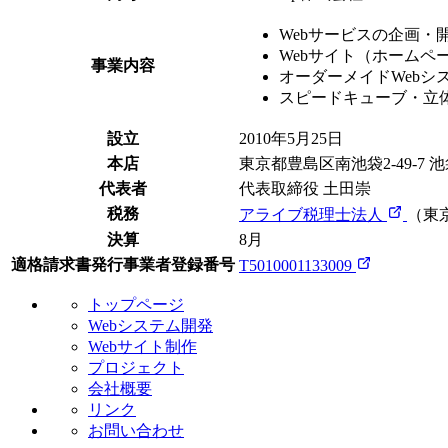
Webサービスの企画・
Webサイト（ホームペ
事業内容
オーダーメイドWebシ
スピードキューブ・立
設立
2010年5月25日
本店
東京都豊島区南池袋2-49-7
代表者
代表取締役 土田崇
税務
アライブ税理士法人
（東
決算
8月
適格請求書発行事業者登録番号
T5010001133009
トップページ
Webシステム開発
Webサイト制作
プロジェクト
会社概要
リンク
お問い合わせ